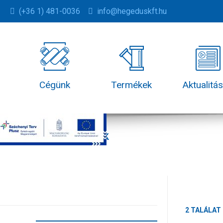
(+36 1) 481-0036
info@hegeduskft.hu
Cégünk
Termékek
Aktualitá
Termékek
2 TALÁLAT