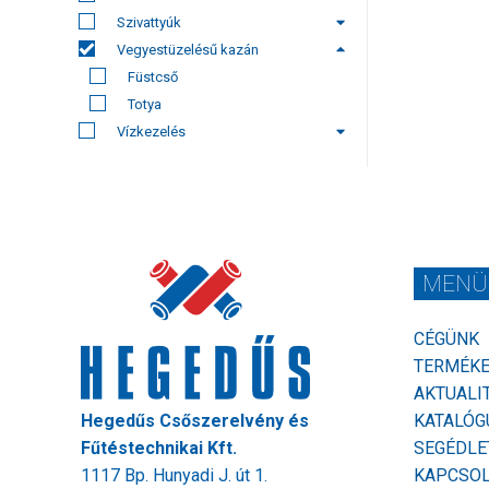
Szivattyúk
Vegyestüzelésű kazán
Füstcső
Totya
Vízkezelés
MENÜ
CÉGÜNK
TERMÉK
AKTUALI
Hegedűs Csőszerelvény és
KATALÓG
Fűtéstechnikai Kft.
SEGÉDLE
1117 Bp. Hunyadi J. út 1.
KAPCSO