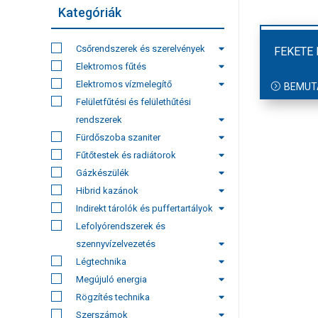
Kategóriák
Csőrendszerek és szerelvények
FEKETE
Elektromos fűtés
Elektromos vízmelegítő
BEMUT
Felületfűtési és felülethűtési
rendszerek
Fürdőszoba szaniter
Fűtőtestek és radiátorok
Gázkészülék
Hibrid kazánok
Indirekt tárolók és puffertartályok
Lefolyórendszerek és
szennyvízelvezetés
Légtechnika
Megújuló energia
Rögzítés technika
Szerszámok