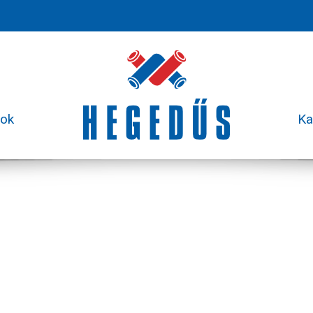
sok
Ka